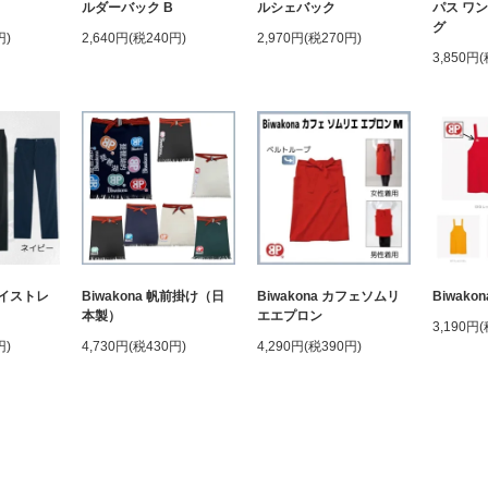
ルダーバック B
ルシェバック
パス ワ
グ
円)
2,640円(税240円)
2,970円(税270円)
3,850円
ドライストレ
Biwakona 帆前掛け（日
Biwakona カフェソムリ
Biwak
本製）
エエプロン
3,190円
円)
4,730円(税430円)
4,290円(税390円)